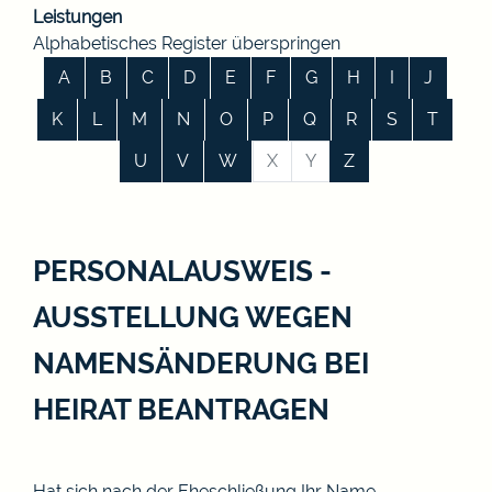
Leistungen
Alphabetisches Register überspringen
A
B
C
D
E
F
G
H
I
J
K
L
M
N
O
P
Q
R
S
T
U
V
W
X
Y
Z
PERSONALAUSWEIS -
AUSSTELLUNG WEGEN
NAMENSÄNDERUNG BEI
HEIRAT BEANTRAGEN
Hat sich nach der Eheschließung Ihr Name