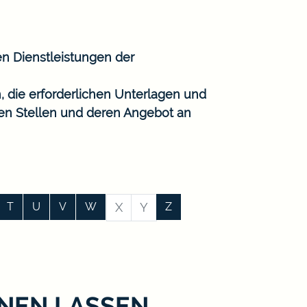
en Dienstleistungen der
, die erforderlichen Unterlagen und
gen Stellen und deren Angebot an
T
U
V
W
X
Y
Z
NEN LASSEN