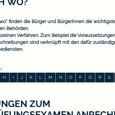
CH WO?
o“ finden die Bürger und Bürgerinnen die wichtigst
en Behörden.
nzelnen Verfahren. Zum Beispiel die Voraussetzungen
eschreibungen sind verknüpft mit den dafür zuständi
ediensten.
n
H
I
J
K
L
M
N
O
P
Q
R
S
UNGEN ZUM
ÜFUNGSEXAMEN ANRECH