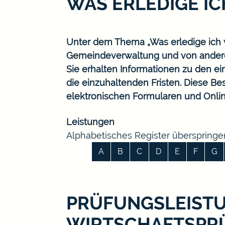
WAS ERLEDIGE I
Unter dem Thema „Was erledige ich w
Gemeindeverwaltung und von ander
Sie erhalten Informationen zu den ei
die einzuhaltenden Fristen. Diese B
elektronischen Formularen und Onlin
Leistungen
Alphabetisches Register überspringe
A
B
C
D
E
F
G
PRÜFUNGSLEIST
WIRTSCHAFTSPR