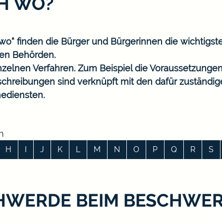
CH WO?
o“ finden die Bürger und Bürgerinnen die wichtigst
en Behörden.
nzelnen Verfahren. Zum Beispiel die Voraussetzungen
eschreibungen sind verknüpft mit den dafür zuständi
ediensten.
n
H
I
J
K
L
M
N
O
P
Q
R
S
HWERDE BEIM BESCHWE