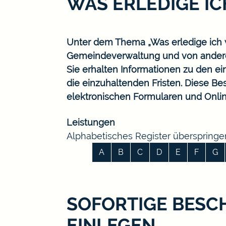
WAS ERLEDIGE I
Unter dem Thema „Was erledige ich w
Gemeindeverwaltung und von ander
Sie erhalten Informationen zu den ei
die einzuhaltenden Fristen. Diese B
elektronischen Formularen und Onlin
Leistungen
Alphabetisches Register überspringe
A
B
C
D
E
F
G
SOFORTIGE BESC
EINLEGEN