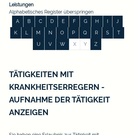
Leistungen
Alphabetisches Register überspringen
A
B
C
D
E
F
G
H
I
J
K
L
M
N
O
P
Q
R
S
T
U
V
W
X
Y
Z
TÄTIGKEITEN MIT
KRANKHEITSERREGERN -
AUFNAHME DER TÄTIGKEIT
ANZEIGEN
Sie haben eine Erlaubnis zur Tätigkeit mit