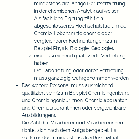
mindestens dre
i
jährige Berufserfahrung
in der chemischen Anal
y
tik aufweisen.
Als fachliche Eignung zählt ein
abgeschlossenes Hochschulstudium der
Chemie, Lebensmittelch
e
mie oder
vergleichbarer Fachrichtungen (zum
Beispiel Ph
y
sik, Biologie, Geologie).
eine ausreichend qualifizierte Vertretung
haben.
Die Laborleitung oder deren Vertretung
muss ganztägig wahrgenommen werden.
Das weitere Personal muss ausreichend
qualifiziert sein (zum Beispiel Chemieingenieure
und Chemieingenieurinnen, Ch
e
mielaboranten
und Chemielaborantinnen oder vergleic
h
bare
Ausbildungen).
Die Zahl der Mitarbeiter und Mitarbeiterinnen
richtet sich nach dem Aufgabengebiet. Es
sollten jedoch mindestens drei Beschäftigte