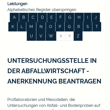
Leistungen
Alphabetisches Register überspringen
A
B
C
D
E
F
G
H
I
J
K
L
M
N
O
P
Q
R
S
T
U
V
W
X
Y
Z
UNTERSUCHUNGSSTELLE IN
DER ABFALLWIRTSCHAFT -
ANERKENNUNG BEANTRAGEN
Prüflaboratorien und Messstellen, die
Untersuchungen von Abfall- und Bodenproben auf