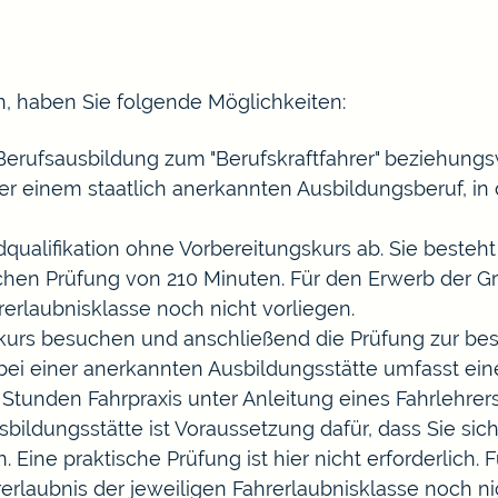
n, haben Sie folgende Möglichkeiten:
) Berufsausbildung zum "Berufskraftfahrer" beziehungsw
oder einem staatlich anerkannten Ausbildungsberuf, i
dqualifikation ohne Vorbereitungskurs ab.
Sie besteht
schen Prüfung von 210 M
i
nuten. Für den Erwerb der Gr
re
r
laubnisklasse noch nicht vorliegen.
kurs besuchen und anschließend die Prüfung zur bes
bei einer anerkannten Ausbildung
s
stätte umfasst ei
 Stu
n
den Fahrpraxis unter Anleitung eines Fahrle
h
rer
bildungsstätte ist Vorau
s
setzung dafür, dass Sie sic
 Eine praktische Prüfung ist hier nicht erforderlich.
erlaubnis der jeweiligen Fahrerlaubnisklasse noch ni