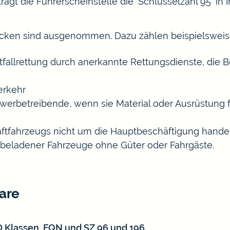
rägt die Führerscheinstelle die "Schlüsselzahl 95" in 
cken sind ausgenommen. Dazu zählen beispielswei
tfallrettung durch anerkannte Rettungsdienste, die
erkehr
erbetreibende, wenn sie Material oder Ausrüstung 
aftfahrzeugs nicht um die Hauptbeschäftigung hande
unbeladener Fahrzeuge ohne Güter oder Fahrgäste
.
are
D Klassen, FQN und SZ 96 und 196