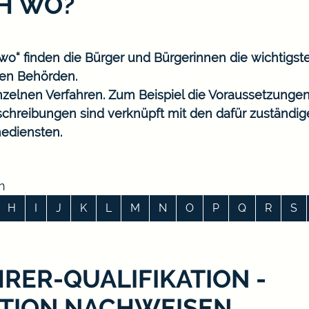
CH WO?
o“ finden die Bürger und Bürgerinnen die wichtigst
en Behörden.
nzelnen Verfahren. Zum Beispiel die Voraussetzungen
eschreibungen sind verknüpft mit den dafür zuständi
ediensten.
n
H
I
J
K
L
M
N
O
P
Q
R
S
RER-QUALIFIKATION -
TION NACHWEISEN