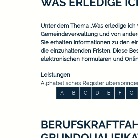
WAS ERLEDIGE I
Unter dem Thema „Was erledige ich w
Gemeindeverwaltung und von ander
Sie erhalten Informationen zu den ei
die einzuhaltenden Fristen. Diese B
elektronischen Formularen und Onlin
Leistungen
Alphabetisches Register überspringe
A
B
C
D
E
F
G
BERUFSKRAFTFAH
GRUNDQUALIFIKA