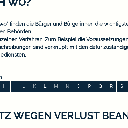
CH WO?
o“ finden die Bürger und Bürgerinnen die wichtigst
en Behörden.
nzelnen Verfahren. Zum Beispiel die Voraussetzungen
eschreibungen sind verknüpft mit den dafür zuständi
ediensten.
n
H
I
J
K
L
M
N
O
P
Q
R
S
SATZ WEGEN VERLUST BE