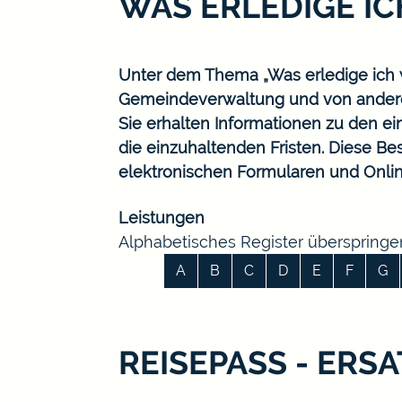
WAS ERLEDIGE I
Unter dem Thema „Was erledige ich w
Gemeindeverwaltung und von ander
Sie erhalten Informationen zu den ei
die einzuhaltenden Fristen. Diese B
elektronischen Formularen und Onlin
Leistungen
Alphabetisches Register überspringe
A
B
C
D
E
F
G
REISEPASS - ER