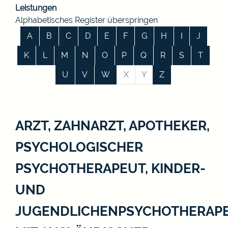
Leistungen
Alphabetisches Register überspringen
A
B
C
D
E
F
G
H
I
J
K
L
M
N
O
P
Q
R
S
T
U
V
W
X
Y
Z
ARZT, ZAHNARZT, APOTHEKER,
PSYCHOLOGISCHER
PSYCHOTHERAPEUT, KINDER-
UND
JUGENDLICHENPSYCHOTHERAP