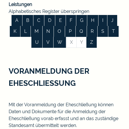
Leistungen
Alphabetisches Register überspringen
A
B
C
D
E
F
G
H
I
J
K
L
M
N
O
P
Q
R
S
T
U
V
W
X
Y
Z
VORANMELDUNG DER
EHESCHLIESSUNG
Mit der Voranmeldung der Eheschließung können
Daten und Dokumente für die Anmeldung der
Eheschließung vorab erfasst und an das zuständige
Standesamt übermittelt werden.