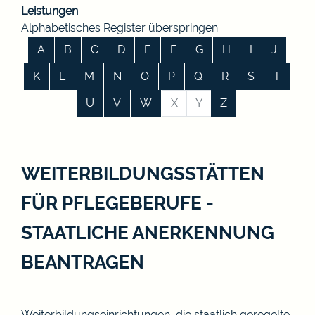
Leistungen
Alphabetisches Register überspringen
A
B
C
D
E
F
G
H
I
J
K
L
M
N
O
P
Q
R
S
T
U
V
W
X
Y
Z
WEITERBILDUNGSSTÄTTEN
FÜR PFLEGEBERUFE -
STAATLICHE ANERKENNUNG
BEANTRAGEN
Weiterbildungseinrichtungen, die staatlich geregelte