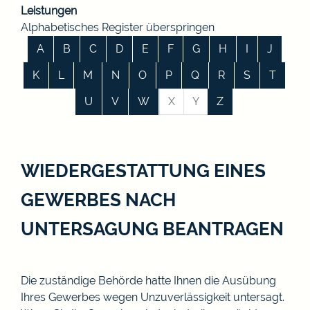
Leistungen
Alphabetisches Register überspringen
A
B
C
D
E
F
G
H
I
J
K
L
M
N
O
P
Q
R
S
T
U
V
W
X
Y
Z
WIEDERGESTATTUNG EINES
GEWERBES NACH
UNTERSAGUNG BEANTRAGEN
Die zuständige Behörde hatte Ihnen die Ausübung
Ihres Gewerbes wegen Unzuverlässigkeit untersagt.