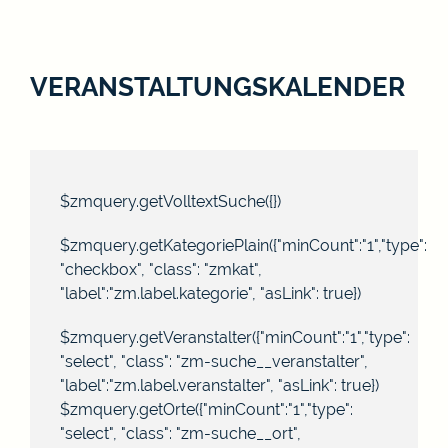
VERANSTALTUNGSKALENDER
$zmquery.getVolltextSuche({})
$zmquery.getKategoriePlain({"minCount":"1","type":
"checkbox", "class": "zmkat",
"label":"zm.label.kategorie", "asLink": true})
$zmquery.getVeranstalter({"minCount":"1","type":
"select", "class": "zm-suche__veranstalter",
"label":"zm.label.veranstalter", "asLink": true})
$zmquery.getOrte({"minCount":"1","type":
"select", "class": "zm-suche__ort",