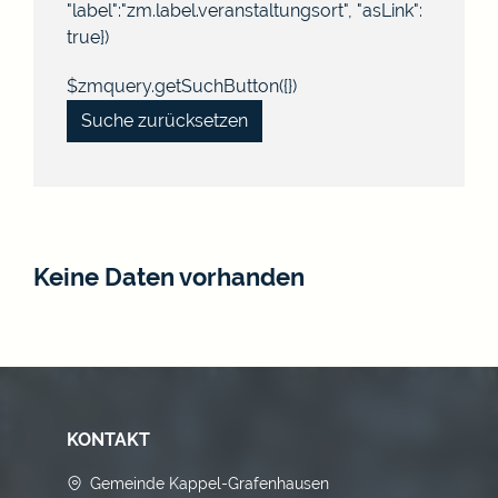
"label":"zm.label.veranstaltungsort", "asLink":
true})
$zmquery.getSuchButton({})
Suche zurücksetzen
Keine Daten vorhanden
KONTAKT
Gemeinde Kappel-Grafenhausen