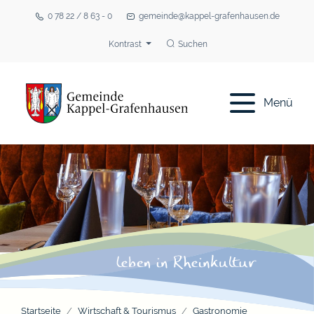
0 78 22 / 8 63 - 0
gemeinde@kappel-grafenhausen.de
Kontrast
Suchen
Menü
Startseite
Wirtschaft & Tourismus
Gastronomie