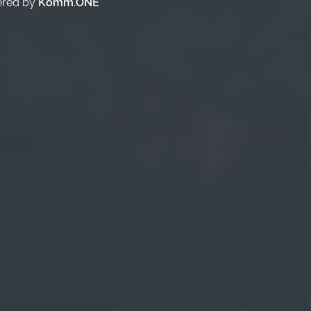
ered by
Komm.ONE