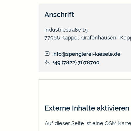
Anschrift
Industriestraße 15
77966
Kappel-Grafenhausen
Kap
info@spenglerei-kiesele.de
+49 (78
22) 7
67
87
00
Externe Inhalte aktivieren
Auf dieser Seite ist eine OSM Kar