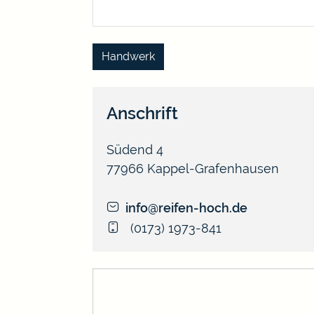
Handwerk
Anschrift
Südend 4
77966
Kappel-Grafenhausen
info@reifen-hoch.de
(01
73) 19
73-8
41