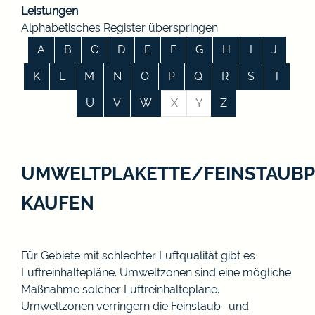
Leistungen
Alphabetisches Register überspringen
A
B
C
D
E
F
G
H
I
J
K
L
M
N
O
P
Q
R
S
T
U
V
W
X
Y
Z
UMWELTPLAKETTE/FEINSTAUBP
KAUFEN
Für Gebiete mit schlechter Luftqualität gibt es
Luftreinhaltepläne. Umweltzonen sind eine mögliche
Maßnahme solcher Luftreinhaltepläne.
Umweltzonen verringern die Feinstaub- und