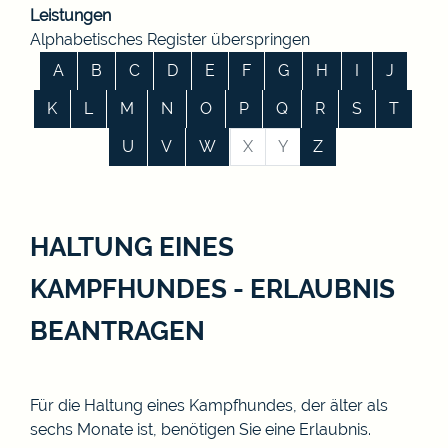
Leistungen
Alphabetisches Register überspringen
A
B
C
D
E
F
G
H
I
J
K
L
M
N
O
P
Q
R
S
T
U
V
W
X
Y
Z
HALTUNG EINES
KAMPFHUNDES - ERLAUBNIS
BEANTRAGEN
Für die Haltung eines Kampfhundes, der älter als
sechs Monate ist, benötigen Sie eine Erlaubnis.