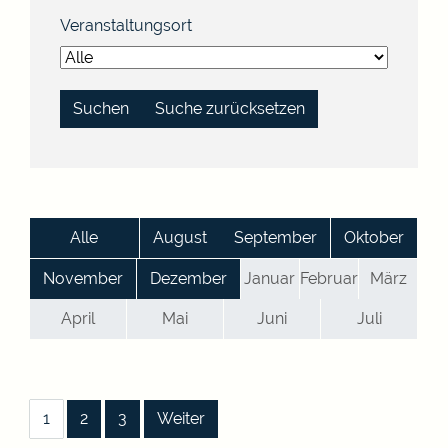
Veranstaltungsort
Suche zurücksetzen
Alle
August
September
Oktober
November
Dezember
Januar
Februar
März
April
Mai
Juni
Juli
|
|
|
1
2
3
Weiter