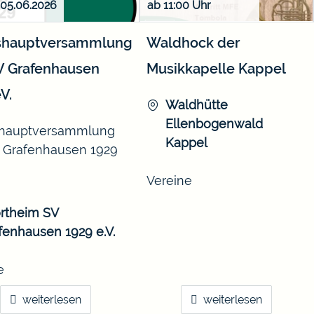
, 05.06.2026
ab 11:00
shauptversammlung
Waldhock der
V Grafenhausen
Musikkapelle Kappel
V.
Waldhütte
Ellenbogenwald
shauptversammlung
Kappel
 Grafenhausen 1929
Vereine
rtheim SV
fenhausen 1929 e.V.
e
weiterlesen
weiterlesen