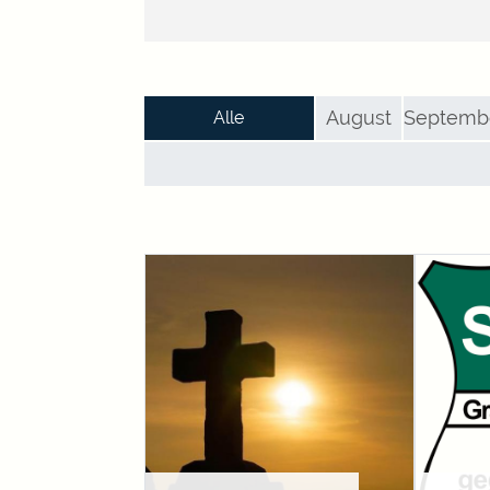
August
Septemb
Alle