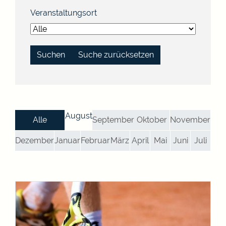
Veranstaltungsort
Suche zurücksetzen
August
Alle
September
Oktober
November
Dezember
Januar
Februar
März
April
Mai
Juni
Juli