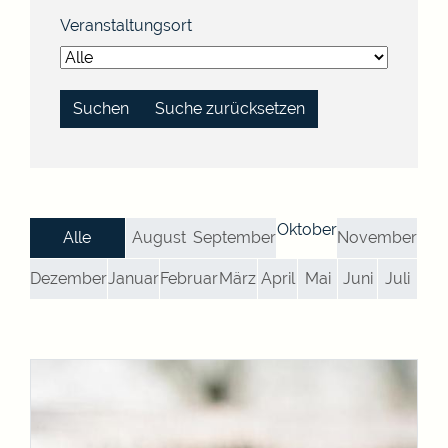
Veranstaltungsort
Suche zurücksetzen
Oktober
Alle
August
September
November
Dezember
Januar
Februar
März
April
Mai
Juni
Juli