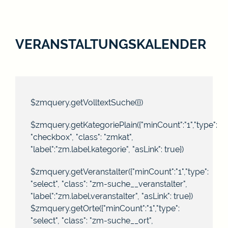
VERANSTALTUNGSKALENDER
$zmquery.getVolltextSuche({})
$zmquery.getKategoriePlain({"minCount":"1","type":
"checkbox", "class": "zmkat",
"label":"zm.label.kategorie", "asLink": true})
$zmquery.getVeranstalter({"minCount":"1","type":
"select", "class": "zm-suche__veranstalter",
"label":"zm.label.veranstalter", "asLink": true})
$zmquery.getOrte({"minCount":"1","type":
"select", "class": "zm-suche__ort",