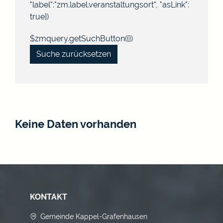
"label":"zm.label.veranstaltungsort", "asLink":
true})
$zmquery.getSuchButton({})
Suche zurücksetzen
Keine Daten vorhanden
KONTAKT
Gemeinde Kappel-Grafenhausen