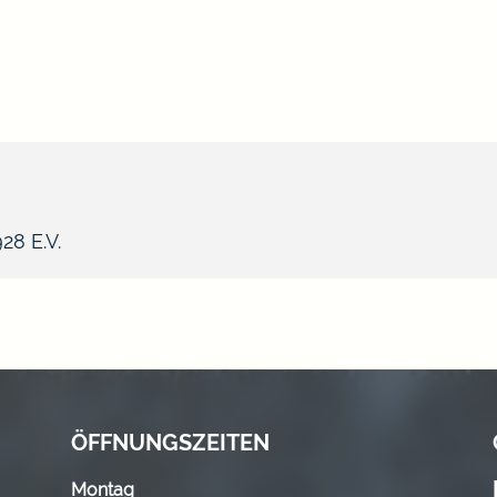
8 E.V.
ÖFFNUNGSZEITEN
Montag