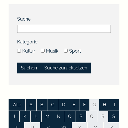
Suche
Kategorie
Kultur
Musik
Sport
Suche zurücksetzen
Alle
A
B
C
D
E
F
G
H
I
J
K
L
M
N
O
P
Q
R
S
T
U
V
W
X
Y
Z