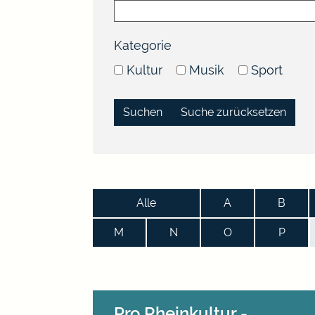
Kategorie
Kultur
Musik
Sport
Suche zurücksetzen
Alle
A
B
M
N
O
P
Pro Rheinkultur -