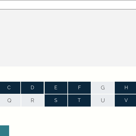
G
C
D
E
F
H
Q
R
U
S
T
V