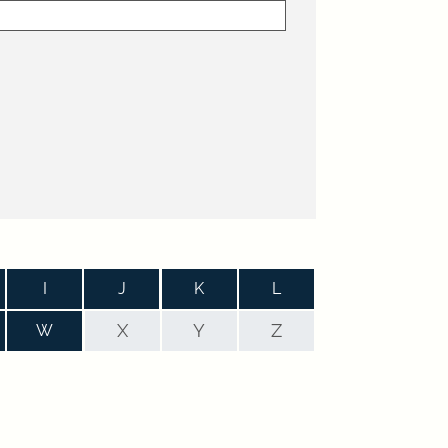
I
J
K
L
X
Y
Z
W