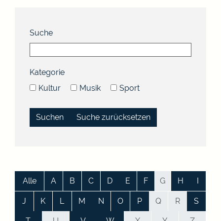
Suche
Kategorie
Kultur
Musik
Sport
Suche zurücksetzen
Alle
A
B
C
D
E
F
G
H
I
J
K
L
M
N
O
P
Q
R
S
T
U
V
W
X
Y
Z