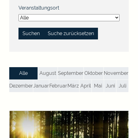
Veranstaltungsort
Suche zurücksetzen
Alle
August
September
Oktober
November
Dezember
Januar
Februar
März
April
Mai
Juni
Juli