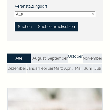
Veranstaltungsort
Suche zurücksetzen
Oktober
Alle
August
September
November
Dezember
Januar
Februar
März
April
Mai
Juni
Juli