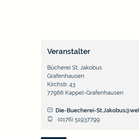
Veranstalter
Bücherei St. Jakobus
Grafenhausen
Kirchstr. 43
77966
Kappel-Grafenhausen
Die-Buecherei-St.Jakobus@we
(01
76) 51
93
77
99