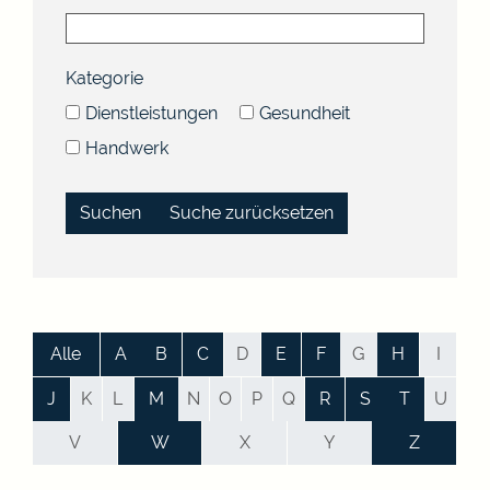
Kategorie
Dienstleistungen
Gesundheit
Handwerk
Suche zurücksetzen
Alle
A
B
C
D
E
F
G
H
I
J
K
L
M
N
O
P
Q
R
S
T
U
V
W
X
Y
Z