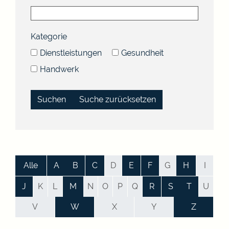
Kategorie
Dienstleistungen
Gesundheit
Handwerk
Suche zurücksetzen
Alle
A
B
C
D
E
F
G
H
I
J
K
L
M
N
O
P
Q
R
S
T
U
V
W
X
Y
Z