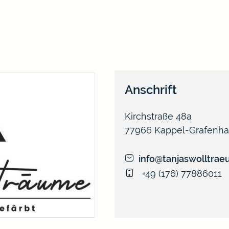
Anschrift
Kirchstraße 48a
77966
Kappel-Grafenh
info@tanjaswolltra
+49 (1
76) 77
88
60
11