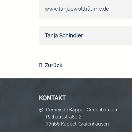
www.tanjaswollträume.de
Tanja
Schindler
Zurück
KONTAKT
Gemeinde Kappel-Grafenhausen
Rathausstraße 2
77966 Kappel-Grafenhausen