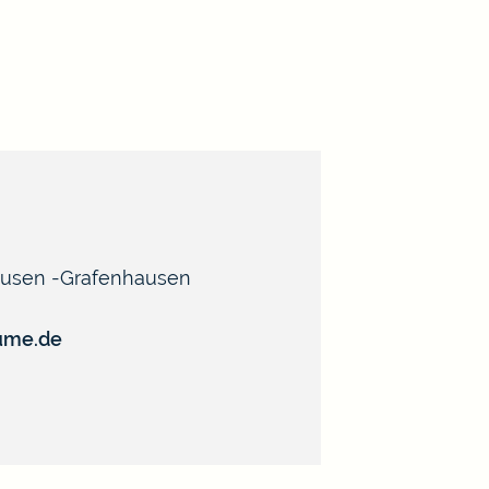
ausen
Grafenhausen
eume.de