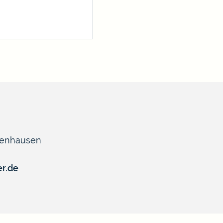
fenhausen
er.de