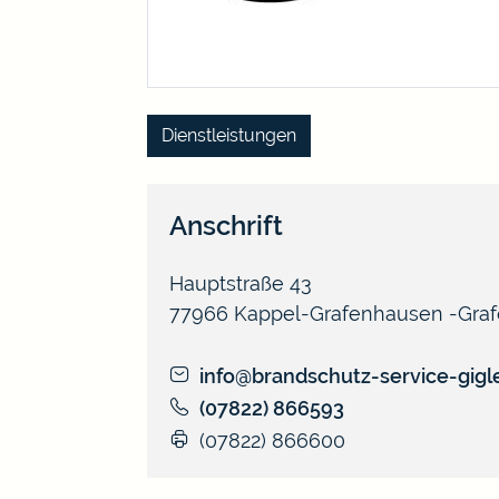
Dienstleistungen
Anschrift
Hauptstraße 43
77966
Kappel-Grafenhausen
Gra
info@brandschutz-service-gigl
(0
78
22) 86
65
93
(0
78
22) 86
66
00