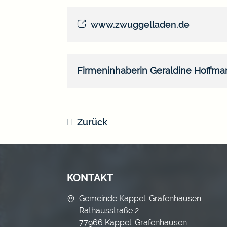
www.zwuggelladen.de
Firmeninhaberin
Geraldine
Hoffma
Zurück
KONTAKT
Gemeinde Kappel-Grafenhausen
Rathausstraße 2
77966 Kappel-Grafenhausen