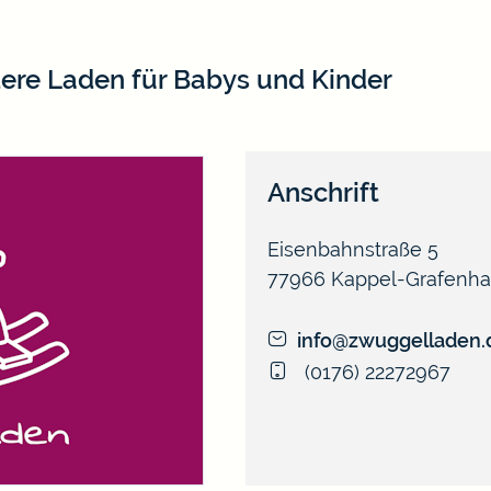
ere Laden für Babys und Kinder
Anschrift
Eisenbahnstraße 5
77966
Kappel-Grafenh
info@zwuggelladen.
(01
76) 22
27
29
67