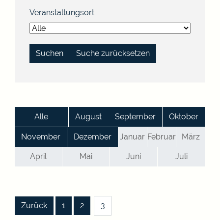
Veranstaltungsort
Suche zurücksetzen
Alle
August
September
Oktober
November
Dezember
Januar
Februar
März
April
Mai
Juni
Juli
|
|
|
Zurück
1
2
3