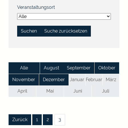
Veranstaltungsort
Suche zurücksetzen
Alle
August
September
Oktober
November
Dezember
Januar
Februar
März
April
Mai
Juni
Juli
|
|
|
Zurück
1
2
3