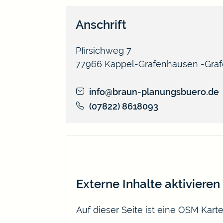
Anschrift
Pfirsichweg 7
77966
Kappel-Grafenhausen
Gra
info@braun-planungsbuero.de
(0
78
22) 8
61
80
93
Externe Inhalte aktivieren
Auf dieser Seite ist eine OSM Kar