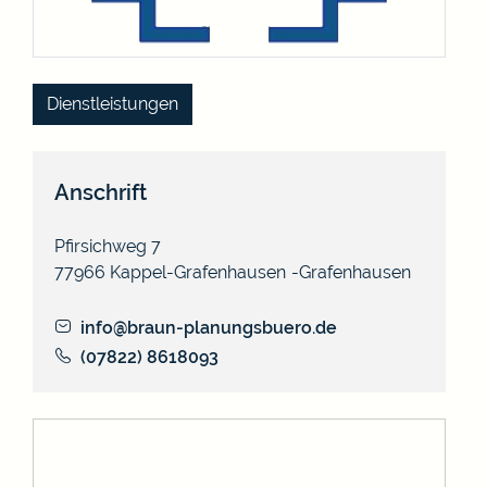
Dienstleistungen
Anschrift
Pfirsichweg 7
77966
Kappel-Grafenhausen
Grafenhausen
info@braun-planungsbuero.de
(0
78
22) 8
61
80
93