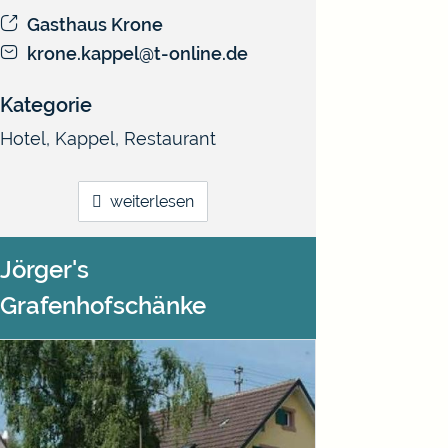
Gasthaus Krone
krone.kappel@t-online.de
Kategorie
Hotel
,
Kappel
,
Restaurant
weiterlesen
Jörger's
Grafenhofschänke