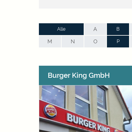
A
Alle
B
M
N
O
P
Burger King GmbH