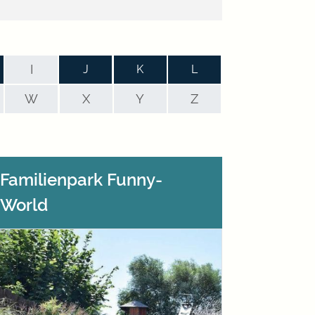
I
J
K
L
W
X
Y
Z
Familienpark Funny-
World