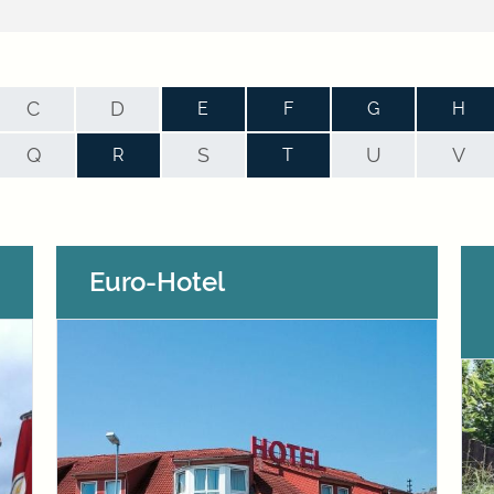
C
D
E
F
G
H
Q
S
U
V
R
T
Euro-Hotel