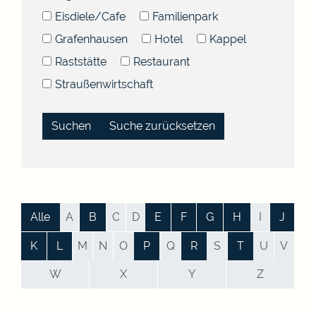
Eisdiele/Cafe
Familienpark
Grafenhausen
Hotel
Kappel
Raststätte
Restaurant
Straußenwirtschaft
Suche zurücksetzen
Alle
A
B
C
D
E
F
G
H
I
J
K
L
M
N
O
P
Q
R
S
T
U
V
W
X
Y
Z