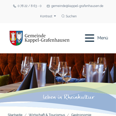
0 78 22 / 8 63 - 0
gemeinde@kappel-grafenhausen.de
Kontrast
Suchen
Menü
Startseite
Wirtschaft & Tourismus
Gastronomie