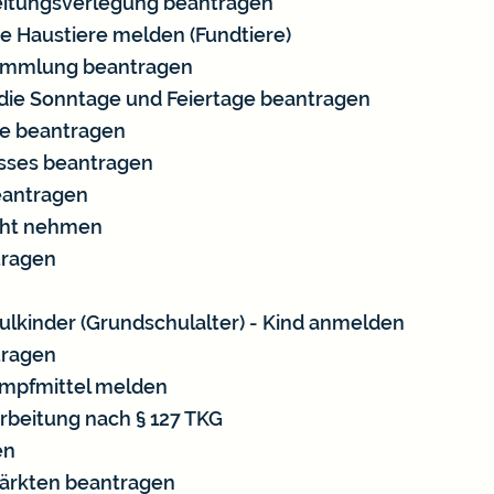
Leitungsverlegung beantragen
e Haustiere melden (Fundtiere)
sammlung beantragen
ie Sonntage und Feiertage beantragen
de beantragen
asses beantragen
beantragen
icht nehmen
tragen
lkinder (Grundschulalter) - Kind anmelden
tragen
mpfmittel melden
rbeitung nach § 127 TKG
en
rkten beantragen