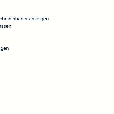
cheininhaber anzeigen
lassen
agen