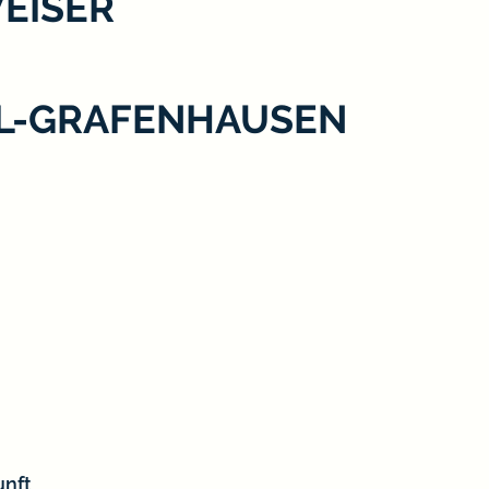
EISER
EL-GRAFENHAUSEN
unft