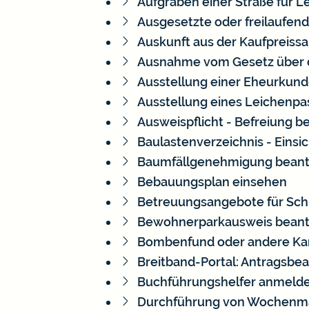
Aufgraben einer Straße für 
Ausgesetzte oder freilaufend
Auskunft aus der Kaufpreis
Ausnahme vom Gesetz über d
Ausstellung einer Eheurkun
Ausstellung eines Leichenp
Ausweispflicht - Befreiung 
Baulastenverzeichnis - Eins
Baumfällgenehmigung bean
Bebauungsplan einsehen
Betreuungsangebote für Schu
Bewohnerparkausweis bean
Bombenfund oder andere Ka
Breitband-Portal: Antragsbea
Buchführungshelfer anmeld
Durchführung von Wochenmä