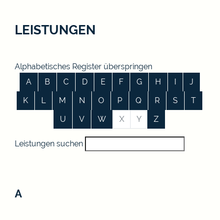
LEISTUNGEN
Alphabetisches Register überspringen
A
B
C
D
E
F
G
H
I
J
K
L
M
N
O
P
Q
R
S
T
U
V
W
X
Y
Z
Leistungen suchen
A