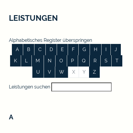
LEISTUNGEN
Alphabetisches Register überspringen
A
B
C
D
E
F
G
H
I
J
K
L
M
N
O
P
Q
R
S
T
U
V
W
X
Y
Z
Leistungen suchen
A