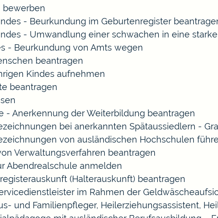
rn bewerben
indes - Beurkundung im Geburtenregister beantrage
indes - Umwandlung einer schwachen in eine starke
es - Beurkundung von Amts wegen
enschen beantragen
ährigen Kindes aufnehmen
te beantragen
ssen
 - Anerkennung der Weiterbildung beantragen
Bezeichnungen bei anerkannten Spätaussiedlern - 
Bezeichnungen von ausländischen Hochschulen führ
 von Verwaltungsverfahren beantragen
zur Abendrealschule anmelden
registerauskunft (Halterauskunft) beantragen
Servicedienstleister im Rahmen der Geldwäscheaufsich
Haus- und Familienpfleger, Heilerziehungsassistent, 