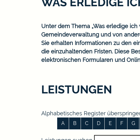
WAS ERLEDIGE I
Unter dem Thema „Was erledige ich w
Gemeindeverwaltung und von ander
Sie erhalten Informationen zu den ei
die einzuhaltenden Fristen. Diese B
elektronischen Formularen und Onlin
LEISTUNGEN
Alphabetisches Register überspringe
A
B
C
D
E
F
G