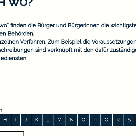
CH WO?
o“ finden die Bürger und Bürgerinnen die wichtigst
en Behörden.
nzelnen Verfahren. Zum Beispiel die Voraussetzungen
eschreibungen sind verknüpft mit den dafür zuständi
ediensten.
n
H
I
J
K
L
M
N
O
P
Q
R
S