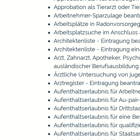
Approbation als Tierarzt oder Tie
Arbeitnehmer-Sparzulage beant
Arbeitsplätze in Radonvorsorge
Arbeitsplatzsuche im Anschluss
Architektenliste - Eintragung b
Architektenliste - Eintragung ei
Arzt, Zahnarzt, Apotheker, Psy
ausländischer Berufsausbildung
Ärztliche Untersuchung von jug
Arztregister - Eintragung beantr
Aufenthaltserlaubnis für Arbeitn
Aufenthaltserlaubnis für Au-pa
Aufenthaltserlaubnis für Drittst
Aufenthaltserlaubnis für eine B
Aufenthaltserlaubnis für qualif
Aufenthaltserlaubnis für Staat