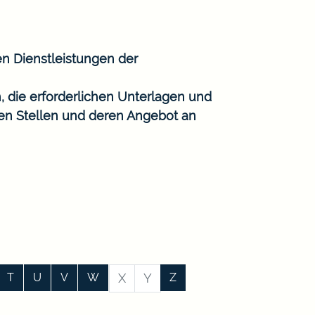
en Dienstleistungen der
, die erforderlichen Unterlagen und
gen Stellen und deren Angebot an
T
U
V
W
X
Y
Z