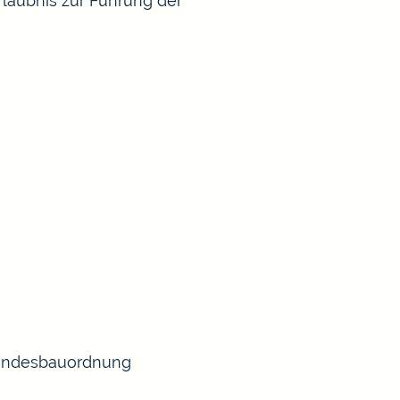
rlaubnis zur Führung der
 Landesbauordnung