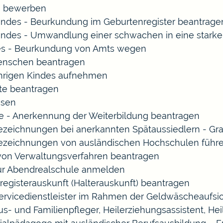
rn bewerben
indes - Beurkundung im Geburtenregister beantrage
indes - Umwandlung einer schwachen in eine starke
es - Beurkundung von Amts wegen
enschen beantragen
ährigen Kindes aufnehmen
te beantragen
ssen
 - Anerkennung der Weiterbildung beantragen
Bezeichnungen bei anerkannten Spätaussiedlern - 
Bezeichnungen von ausländischen Hochschulen führ
 von Verwaltungsverfahren beantragen
zur Abendrealschule anmelden
registerauskunft (Halterauskunft) beantragen
Servicedienstleister im Rahmen der Geldwäscheaufsich
Haus- und Familienpfleger, Heilerziehungsassistent, 