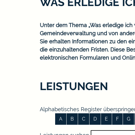
WAS ERLEDIGE I
Unter dem Thema „Was erledige ich w
Gemeindeverwaltung und von ander
Sie erhalten Informationen zu den ei
die einzuhaltenden Fristen. Diese B
elektronischen Formularen und Onlin
LEISTUNGEN
Alphabetisches Register überspringe
A
B
C
D
E
F
G