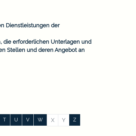
en Dienstleistungen der
, die erforderlichen Unterlagen und
gen Stellen und deren Angebot an
T
U
V
W
X
Y
Z