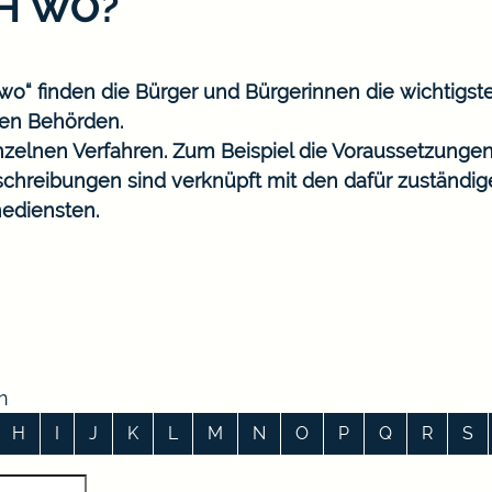
CH WO?
o“ finden die Bürger und Bürgerinnen die wichtigst
en Behörden.
nzelnen Verfahren. Zum Beispiel die Voraussetzungen
eschreibungen sind verknüpft mit den dafür zuständi
ediensten.
n
H
I
J
K
L
M
N
O
P
Q
R
S