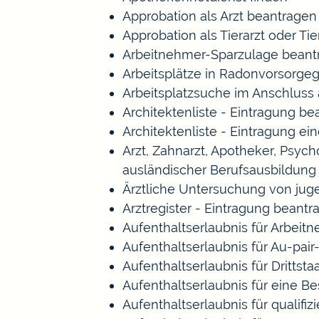
Approbation als Arzt beantragen
Approbation als Tierarzt oder Tie
Arbeitnehmer-Sparzulage beant
Arbeitsplätze in Radonvorsorge
Arbeitsplatzsuche im Anschluss
Architektenliste - Eintragung b
Architektenliste - Eintragung ei
Arzt, Zahnarzt, Apotheker, Psy
ausländischer Berufsausbildung
Ärztliche Untersuchung von jug
Arztregister - Eintragung beantr
Aufenthaltserlaubnis für Arbeitn
Aufenthaltserlaubnis für Au-pa
Aufenthaltserlaubnis für Drittst
Aufenthaltserlaubnis für eine B
Aufenthaltserlaubnis für qualif