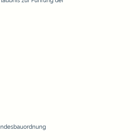
rlaubnis zur Führung der
 Landesbauordnung