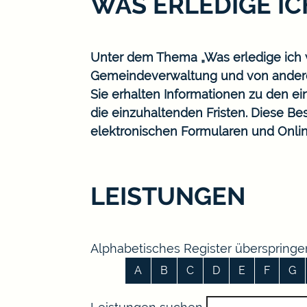
WAS ERLEDIGE I
Unter dem Thema „Was erledige ich w
Gemeindeverwaltung und von ander
Sie erhalten Informationen zu den ei
die einzuhaltenden Fristen. Diese B
elektronischen Formularen und Onlin
LEISTUNGEN
Alphabetisches Register überspringe
A
B
C
D
E
F
G