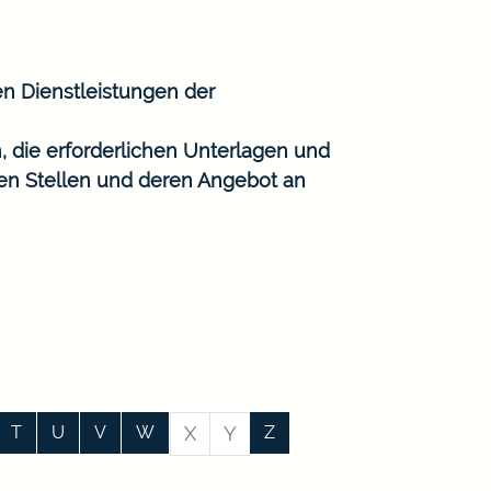
en Dienstleistungen der
, die erforderlichen Unterlagen und
gen Stellen und deren Angebot an
T
U
V
W
X
Y
Z