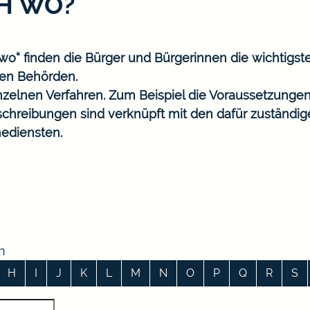
CH WO?
o“ finden die Bürger und Bürgerinnen die wichtigst
en Behörden.
nzelnen Verfahren. Zum Beispiel die Voraussetzungen
eschreibungen sind verknüpft mit den dafür zuständi
ediensten.
n
H
I
J
K
L
M
N
O
P
Q
R
S