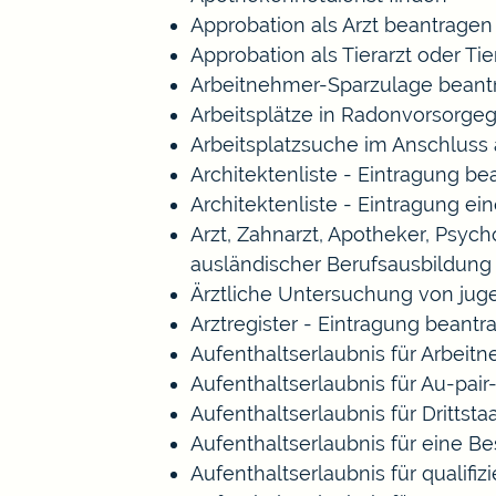
Approbation als Arzt beantragen
Approbation als Tierarzt oder Tie
Arbeitnehmer-Sparzulage beant
Arbeitsplätze in Radonvorsorge
Arbeitsplatzsuche im Anschluss
Architektenliste - Eintragung b
Architektenliste - Eintragung ei
Arzt, Zahnarzt, Apotheker, Psy
ausländischer Berufsausbildung
Ärztliche Untersuchung von jug
Arztregister - Eintragung beantr
Aufenthaltserlaubnis für Arbeitn
Aufenthaltserlaubnis für Au-pa
Aufenthaltserlaubnis für Drittst
Aufenthaltserlaubnis für eine B
Aufenthaltserlaubnis für qualif