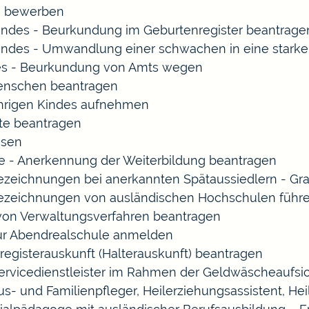
rn bewerben
indes - Beurkundung im Geburtenregister beantrage
indes - Umwandlung einer schwachen in eine starke
es - Beurkundung von Amts wegen
enschen beantragen
ährigen Kindes aufnehmen
te beantragen
ssen
 - Anerkennung der Weiterbildung beantragen
Bezeichnungen bei anerkannten Spätaussiedlern - 
Bezeichnungen von ausländischen Hochschulen führ
 von Verwaltungsverfahren beantragen
zur Abendrealschule anmelden
registerauskunft (Halterauskunft) beantragen
Servicedienstleister im Rahmen der Geldwäscheaufsich
Haus- und Familienpfleger, Heilerziehungsassistent, 