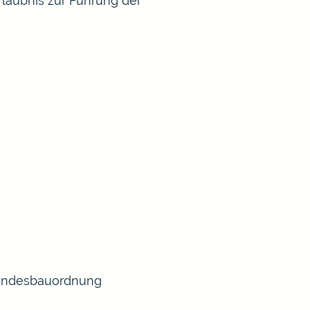
rlaubnis zur Führung der
 Landesbauordnung