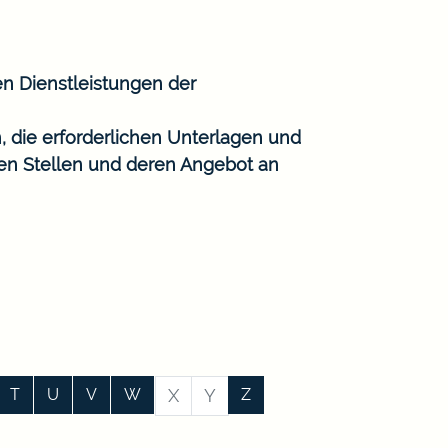
en Dienstleistungen der
, die erforderlichen Unterlagen und
gen Stellen und deren Angebot an
T
U
V
W
X
Y
Z