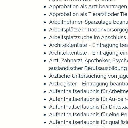
Approbation als Arzt beantragen
Approbation als Tierarzt oder Tie
Arbeitnehmer-Sparzulage beant
Arbeitsplätze in Radonvorsorge
Arbeitsplatzsuche im Anschluss
Architektenliste - Eintragung b
Architektenliste - Eintragung ei
Arzt, Zahnarzt, Apotheker, Psy
ausländischer Berufsausbildung
Ärztliche Untersuchung von jug
Arztregister - Eintragung beantr
Aufenthaltserlaubnis für Arbeitn
Aufenthaltserlaubnis für Au-pa
Aufenthaltserlaubnis für Drittst
Aufenthaltserlaubnis für eine B
Aufenthaltserlaubnis für qualif