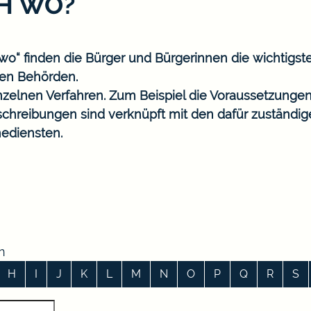
CH WO?
o“ finden die Bürger und Bürgerinnen die wichtigst
en Behörden.
nzelnen Verfahren. Zum Beispiel die Voraussetzungen
eschreibungen sind verknüpft mit den dafür zuständi
ediensten.
n
H
I
J
K
L
M
N
O
P
Q
R
S