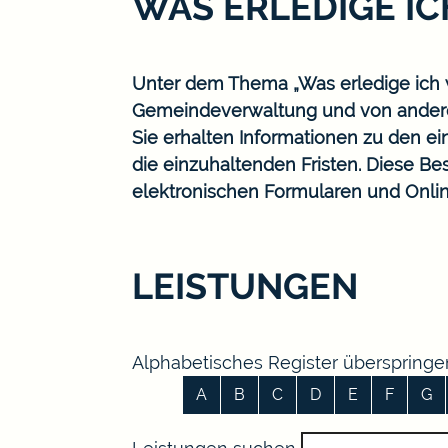
WAS ERLEDIGE I
Unter dem Thema „Was erledige ich w
Gemeindeverwaltung und von ander
Sie erhalten Informationen zu den ei
die einzuhaltenden Fristen. Diese B
elektronischen Formularen und Onlin
LEISTUNGEN
Alphabetisches Register überspringe
A
B
C
D
E
F
G