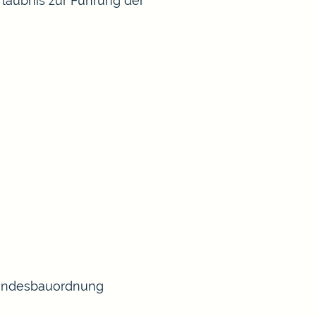
rlaubnis zur Führung der
 Landesbauordnung