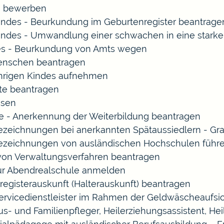
rn bewerben
indes - Beurkundung im Geburtenregister beantrage
indes - Umwandlung einer schwachen in eine starke
es - Beurkundung von Amts wegen
enschen beantragen
ährigen Kindes aufnehmen
te beantragen
ssen
 - Anerkennung der Weiterbildung beantragen
Bezeichnungen bei anerkannten Spätaussiedlern - 
Bezeichnungen von ausländischen Hochschulen führ
 von Verwaltungsverfahren beantragen
zur Abendrealschule anmelden
registerauskunft (Halterauskunft) beantragen
Servicedienstleister im Rahmen der Geldwäscheaufsich
Haus- und Familienpfleger, Heilerziehungsassistent, 