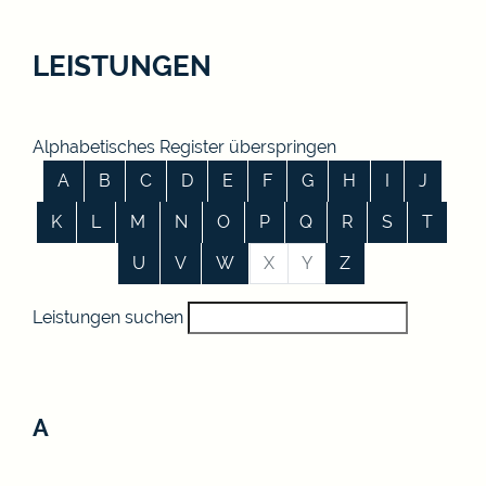
LEISTUNGEN
Alphabetisches Register überspringen
A
B
C
D
E
F
G
H
I
J
K
L
M
N
O
P
Q
R
S
T
U
V
W
X
Y
Z
Leistungen suchen
A