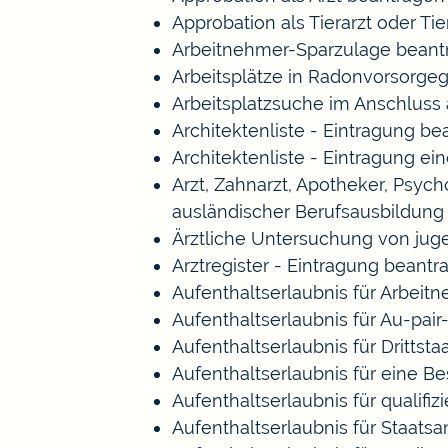
Approbation als Tierarzt oder Tie
Arbeitnehmer-Sparzulage beant
Arbeitsplätze in Radonvorsorge
Arbeitsplatzsuche im Anschluss
Architektenliste - Eintragung b
Architektenliste - Eintragung ei
Arzt, Zahnarzt, Apotheker, Psy
ausländischer Berufsausbildung
Ärztliche Untersuchung von jug
Arztregister - Eintragung beantr
Aufenthaltserlaubnis für Arbeitn
Aufenthaltserlaubnis für Au-pa
Aufenthaltserlaubnis für Drittst
Aufenthaltserlaubnis für eine B
Aufenthaltserlaubnis für qualif
Aufenthaltserlaubnis für Staat