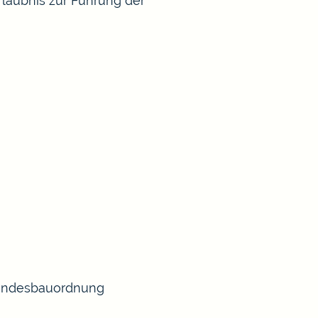
rlaubnis zur Führung der
 Landesbauordnung