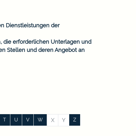
en Dienstleistungen der
, die erforderlichen Unterlagen und
gen Stellen und deren Angebot an
T
U
V
W
X
Y
Z