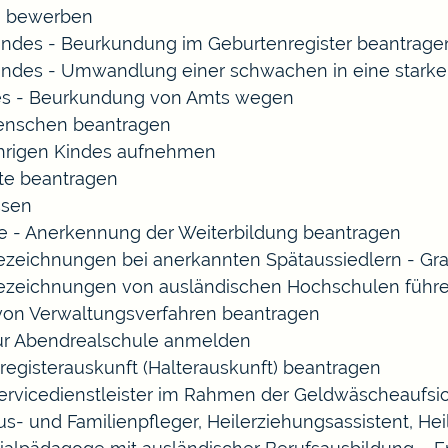
rn bewerben
indes - Beurkundung im Geburtenregister beantrage
indes - Umwandlung einer schwachen in eine starke
es - Beurkundung von Amts wegen
enschen beantragen
ährigen Kindes aufnehmen
te beantragen
ssen
 - Anerkennung der Weiterbildung beantragen
Bezeichnungen bei anerkannten Spätaussiedlern - 
Bezeichnungen von ausländischen Hochschulen führ
 von Verwaltungsverfahren beantragen
zur Abendrealschule anmelden
registerauskunft (Halterauskunft) beantragen
Servicedienstleister im Rahmen der Geldwäscheaufsich
Haus- und Familienpfleger, Heilerziehungsassistent, 