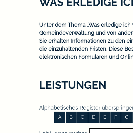
WAS ERLEDIGE I
Unter dem Thema „Was erledige ich w
Gemeindeverwaltung und von ander
Sie erhalten Informationen zu den ei
die einzuhaltenden Fristen. Diese B
elektronischen Formularen und Onlin
LEISTUNGEN
Alphabetisches Register überspringe
A
B
C
D
E
F
G