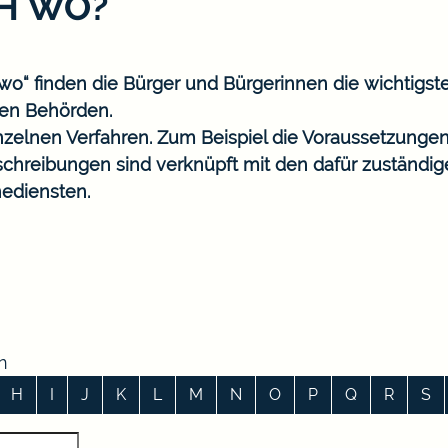
CH WO?
o“ finden die Bürger und Bürgerinnen die wichtigst
en Behörden.
nzelnen Verfahren. Zum Beispiel die Voraussetzungen
eschreibungen sind verknüpft mit den dafür zuständi
ediensten.
n
H
I
J
K
L
M
N
O
P
Q
R
S